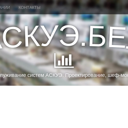
АНИИ
КОНТАКТЫ
У
.
Э
Б
К
С
Е
А
луживание систем АСКУЭ. Проектирование, шеф-мон